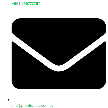
+598 095772797
info@prontoptica.com.uy