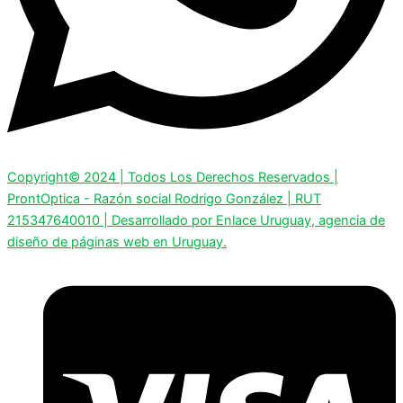
Copyright© 2024 | Todos Los Derechos Reservados |
ProntOptica - Razón social Rodrigo González | RUT
215347640010 | Desarrollado por Enlace Uruguay, agencia de
diseño de páginas web en Uruguay.