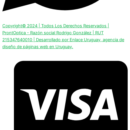
Copyright© 2024 | Todos Los Derechos Reservados |
ProntOptica - Razón social Rodrigo González | RUT
215347640010 | Desarrollado por Enlace Uruguay, agencia de
diseño de páginas web en Uruguay.