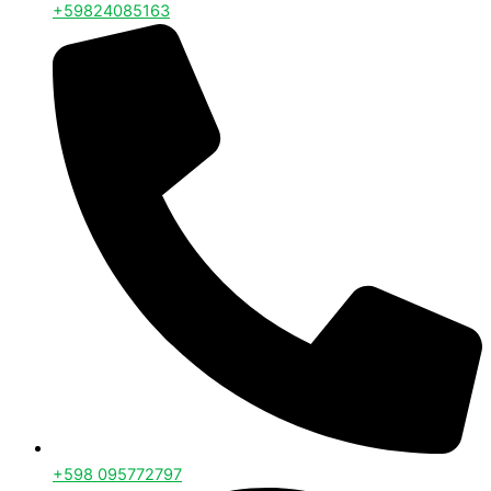
+59824085163
+598 095772797