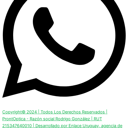
Copyright© 2024 | Todos Los Derechos Reservados |
ProntOptica - Razón social Rodrigo González | RUT
215347640010 | Desarrollado por Enlace Uruguay, agencia de