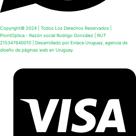
Copyright© 2024 | Todos Los Derechos Reservados |
ProntOptica - Razón social Rodrigo González | RUT
215347640010 | Desarrollado por Enlace Uruguay, agencia de
diseño de páginas web en Uruguay.